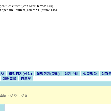
file: 'current_con.MYI'. (errno: 145)
en file: 'current_con.MYI'. (errno: 145)
목사
희망편지(신앙)
희망편지(교리)
성지순례
설교말씀
성경
예배교육
전도부
월
오늘
|
다음주
|
다음달