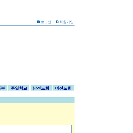
로그인
회원가입
공부
주일학교
남전도회
여전도회