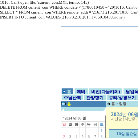
1016: Can't open file: 'current_con.MYI'. (errno: 145)
DELETE FROM current_con WHERE condate < (1786010450 - 420)1016: Can't open 
SELECT * FROM current_con WHERE remote_addr = '216.73.216.201'1016: Can't op
INSERT INTO current_con VALUES('216.73.216.201', 1786010450,'none')
홈
예배
비전(다음카페)
담임
주님산책
찬양향기
큐티/성경쓰기
홈
>
일정
홈
2024
06
년
2024 년 06 월
지난달
|
지난주
|
일
월
화
수
목
금
토
1
16
일 일요일
2
3
4
5
6
7
8