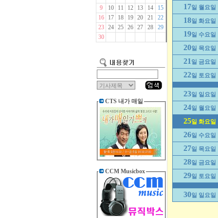
17
일 월요일
9
10
11
12
13
14
15
16
17
18
19
20
21
22
18
일 화요일
23
24
25
26
27
28
29
19
일 수요일
30
20
일 목요일
21
일 금요일
22
일 토요일
23
일 일요일
CTS 내가 매일
24
일 월요일
25
일 화요일
26
일 수요일
27
일 목요일
28
일 금요일
CCM Musicbox
29
일 토요일
30
일 일요일