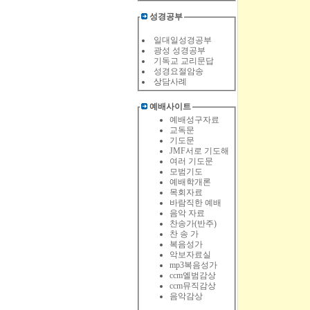
성경공부
일대일성경공부
광성 성경공부
기독교 교리문답
성경요절암송
상
담사례
예배사이트
예배성구자료
교독문
기도문
JMF서로 기도해
여러 기도문
모범기도
예배학개론
목회자료
바람직한 예배
음악 자료
찬송가(반주)
찬 송 가
복음성가
악보자료실
mp3복음성가
ccm엘범감상
ccm뮤직감상
음악감상