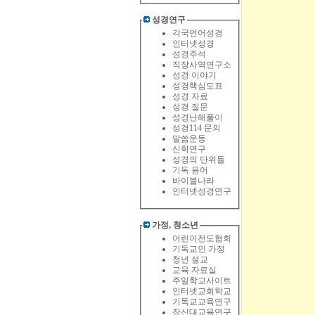
성경연구
각국언어성경
인터넷성경
성경주석
직장사역연구소
성경 이야기
성경핵심도표
성경 자료
성경 질문
성경난해풀이
성경114 문의
말씀운동
신학연구
성경의 단위들
기독 용어
바이블나라
인터넷성경연구
가정, 청소년
어린이전도협회
기독교인 가정
청년 설교
교육 자료실
주일학교사이트
인터넷교회학교
기독교교육연구
장신대교육연구