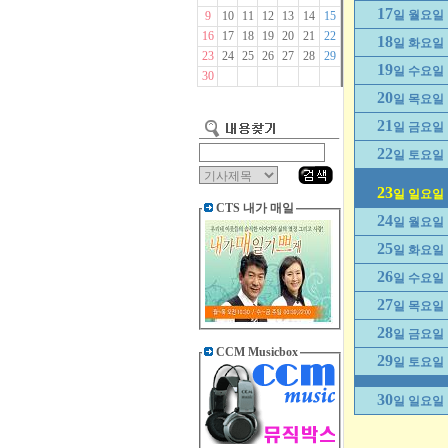
17
일 월요일
9
10
11
12
13
14
15
16
17
18
19
20
21
22
18
일 화요일
23
24
25
26
27
28
29
19
일 수요일
30
20
일 목요일
21
일 금요일
22
일 토요일
23
일 일요일
CTS 내가 매일
24
일 월요일
25
일 화요일
26
일 수요일
27
일 목요일
28
일 금요일
CCM Musicbox
29
일 토요일
30
일 일요일