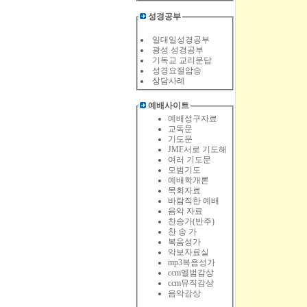
성경공부
일대일성경공부
광성 성경공부
기독교 교리문답
성경요절암송
상
담사례
예배사이트
예배성구자료
교독문
기도문
JMF서로 기도해
여러 기도문
모범기도
예배학개론
목회자료
바람직한 예배
음악 자료
찬송가(반주)
찬 송 가
복음성가
악보자료실
mp3복음성가
ccm엘범감상
ccm뮤직감상
음악감상