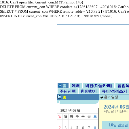
1016: Can't open file: 'current_con.MYI'. (errno: 145)
DELETE FROM current_con WHERE condate < (1786183697 - 420)1016: Can't open 
SELECT * FROM current_con WHERE remote_addr = '216.73.217.9'1016: Can't open 
INSERT INTO current_con VALUES('216.73.217.9', 1786183697,'none')
홈
예배
비전(다음카페)
담임
주님산책
찬양향기
큐티/성경쓰기
홈
>
일정
홈
2024
06
년
2024 년 06 월
지난달
|
지난주
|
일
월
화
수
목
금
토
1
16
일 일요일
2
3
4
5
6
7
8