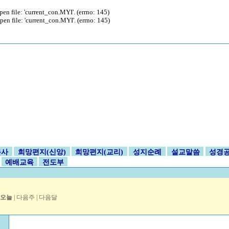
file: 'current_con.MYI'. (errno: 145)
file: 'current_con.MYI'. (errno: 145)
목사
희망편지(신앙)
희망편지(교리)
성지순례
설교말씀
성경
예배교육
전도부
월
오늘
|
다음주
|
다음달