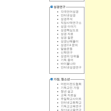
성경연구
각국언어성경
인터넷성경
성경주석
직장사역연구소
성경 이야기
성경핵심도표
성경 자료
성경 질문
성경난해풀이
성경114 문의
말씀운동
신학연구
성경의 단위들
기독 용어
바이블나라
인터넷성경연구
가정, 청소년
어린이전도협회
기독교인 가정
청년 설교
교육 자료실
주일학교사이트
인터넷교회학교
기독교교육연구
장신대교육연구