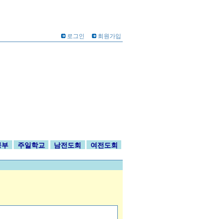
로그인
회원가입
공부
주일학교
남전도회
여전도회