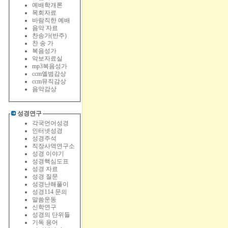
예배학개론
목회자료
바람직한 예배
음악 자료
찬송가(반주)
찬 송 가
복음성가
악보자료실
mp3복음성가
ccm엘범감상
ccm뮤직감상
음악감상
성경연구
각국언어성경
인터넷성경
성경주석
직장사역연구소
성경 이야기
성경핵심도표
성경 자료
성경 질문
성경난해풀이
성경114 문의
말씀운동
신학연구
성경의 단위들
기독 용어