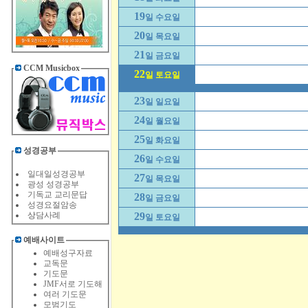
19
일 수요일
20
일 목요일
21
일 금요일
CCM Musicbox
22
일 토요일
23
일 일요일
24
일 월요일
25
일 화요일
성경공부
26
일 수요일
일대일성경공부
27
일 목요일
광성 성경공부
기독교 교리문답
28
일 금요일
성경요절암송
상
담사례
29
일 토요일
예배사이트
예배성구자료
교독문
기도문
JMF서로 기도해
여러 기도문
모범기도