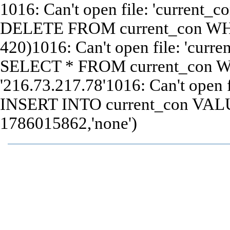
1016: Can't open file: 'current_c
DELETE FROM current_con WHE
420)1016: Can't open file: 'curre
SELECT * FROM current_con W
'216.73.217.78'1016: Can't open f
INSERT INTO current_con VALUE
1786015862,'none')