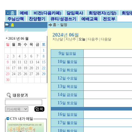
홈
예배
비전(다음카페)
담임목사
희망편지(신앙)
희망편
주님산책
찬양향기
큐티/성경쓰기
예배교육
전도부
홈
>
일정
홈
2024
06
년
월
2024 년 06 월
지난달
|
지난주
|
오늘
|
다음주
|
다음달
일
월
화
수
목
금
토
1
9
일 일요일
2
3
4
5
6
7
8
10
일 월요일
9
10
11
12
13
14
15
16
17
18
19
20
21
22
11
일 화요일
23
24
25
26
27
28
29
12
일 수요일
30
13
일 목요일
14
일 금요일
15
일 토요일
16
일 일요일
CTS 내가 매일
17
일 월요일
18
일 화요일