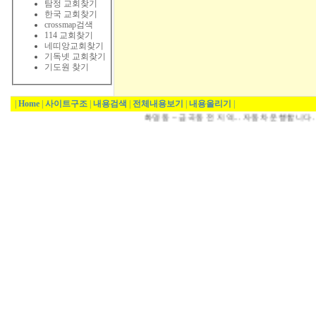
탐정 교회찾기
한국 교회찾기
crossmap검색
114 교회찾기
네띠앙교회찾기
기독넷 교회찾기
기도원 찾기
|
Home
|
사이트구조
|
내용검색
|
전체내용보기
|
내용올리기
|
화명동 ~ 금곡동 전 지역... 자동차 운행합니다.