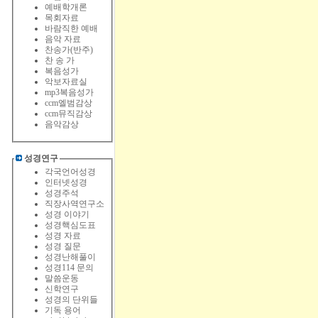
예배학개론
목회자료
바람직한 예배
음악 자료
찬송가(반주)
찬 송 가
복음성가
악보자료실
mp3복음성가
ccm엘범감상
ccm뮤직감상
음악감상
성경연구
각국언어성경
인터넷성경
성경주석
직장사역연구소
성경 이야기
성경핵심도표
성경 자료
성경 질문
성경난해풀이
성경114 문의
말씀운동
신학연구
성경의 단위들
기독 용어