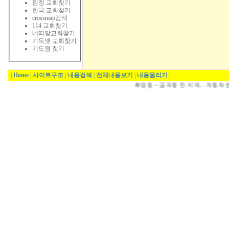
탐정 교회찾기
한국 교회찾기
crossmap검색
114 교회찾기
네띠앙교회찾기
기독넷 교회찾기
기도원 찾기
|
Home
|
사이트구조
|
내용검색
|
전체내용보기
|
내용올리기
|
화명동 ~ 금곡동 전 지역... 자동차 운행