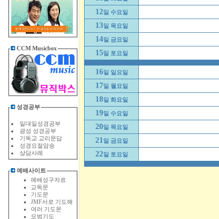
12
일 수요일
13
일 목요일
14
일 금요일
CCM Musicbox
15
일 토요일
16
일 일요일
17
일 월요일
18
일 화요일
성경공부
19
일 수요일
일대일성경공부
20
일 목요일
광성 성경공부
기독교 교리문답
21
일 금요일
성경요절암송
상
담사례
22
일 토요일
예배사이트
예배성구자료
교독문
기도문
JMF서로 기도해
여러 기도문
모범기도