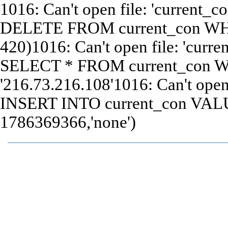
1016: Can't open file: 'current_c
DELETE FROM current_con WHE
420)1016: Can't open file: 'curre
SELECT * FROM current_con W
'216.73.216.108'1016: Can't open 
INSERT INTO current_con VALU
1786369366,'none')