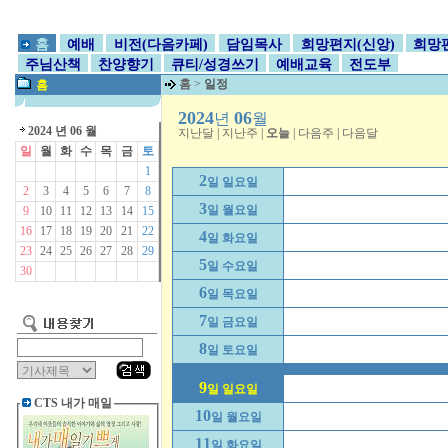
홈
예배
비전(다음카페)
담임목사
희망편지(신앙)
희망편
주님산책
찬양향기
큐티/성경쓰기
예배교육
전도부
홈
>
일정
홈
2024
06
년
월
2024 년 06 월
지난달
|
지난주
|
오늘
|
다음주
|
다음달
일
월
화
수
목
금
토
1
2
일 일요일
2
3
4
5
6
7
8
3
일 월요일
9
10
11
12
13
14
15
16
17
18
19
20
21
22
4
일 화요일
23
24
25
26
27
28
29
5
일 수요일
30
6
일 목요일
7
일 금요일
8
일 토요일
9
일 일요일
CTS 내가 매일
10
일 월요일
11
일 화요일